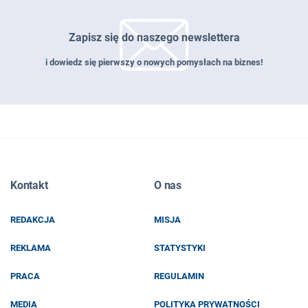
Zapisz się do naszego newslettera
i dowiedz się pierwszy o nowych pomysłach na biznes!
Zapisz się do naszego newslettera
Kontakt
O nas
EMAIL
REDAKCJA
MISJA
IMIĘ I NAZWISKO
REKLAMA
STATYSTYKI
PRACA
REGULAMIN
MEDIA
POLITYKA PRYWATNOŚCI