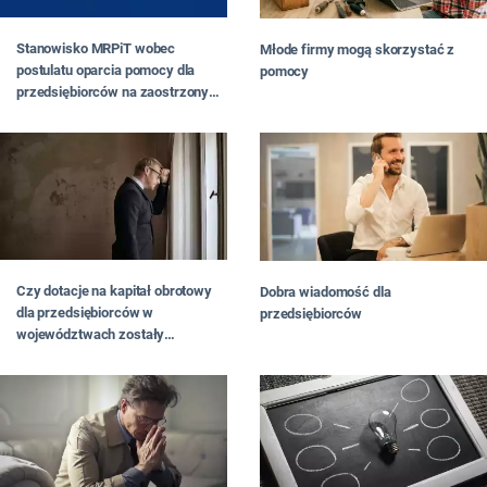
Stanowisko MRPiT wobec
Młode firmy mogą skorzystać z
postulatu oparcia pomocy dla
pomocy
przedsiębiorców na zaostrzonym
kryterium spadku przychodów
Czy dotacje na kapitał obrotowy
Dobra wiadomość dla
dla przedsiębiorców w
przedsiębiorców
województwach zostały
wydatkowane prawidłowo -
Rzecznik MŚP publikuje raport
dotyczący barier i utrudnień w
zakresie naboru wniosków na
dotacje na kapitał obrotowy