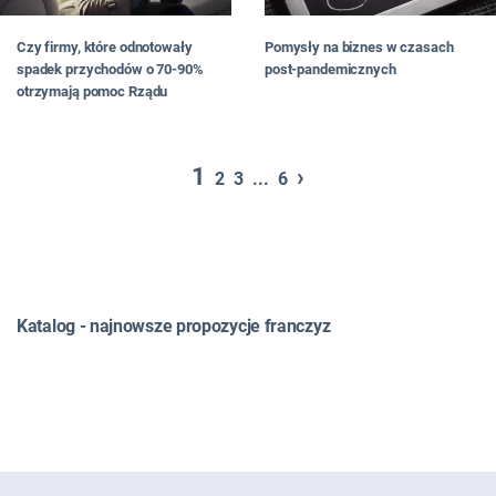
Czy firmy, które odnotowały
Pomysły na biznes w czasach
spadek przychodów o 70-90%
post-pandemicznych
otrzymają pomoc Rządu
1
›
2
3
...
6
Katalog - najnowsze propozycje franczyz