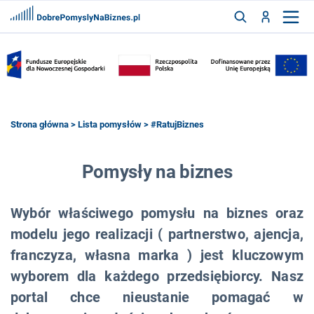
FRANCZYZY
AKTUALNOŚCI
CYFRYZACJA
SZUKAJ
Strona główna
>
Lista pomysłów
> #RatujBiznes
ZALOGUJ
Pomysły na biznes
Wybór właściwego pomysłu na biznes oraz
ZAREJESTRUJ
modelu jego realizacji ( partnerstwo, ajencja,
franczyza, własna marka ) jest kluczowym
wyborem dla każdego przedsiębiorcy. Nasz
portal chce nieustanie pomagać w