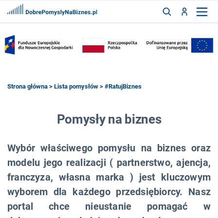
FRANCZYZY
AKTUALNOŚCI
CYFRYZACJA
SZUKAJ
Strona główna
>
Lista pomysłów
> #RatujBiznes
ZALOGUJ
Pomysły na biznes
Wybór właściwego pomysłu na biznes oraz
ZAREJESTRUJ
modelu jego realizacji ( partnerstwo, ajencja,
franczyza, własna marka ) jest kluczowym
wyborem dla każdego przedsiębiorcy. Nasz
portal chce nieustanie pomagać w