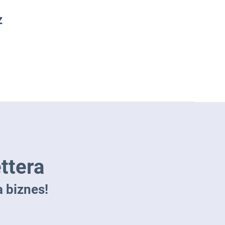
z
ttera
 biznes!