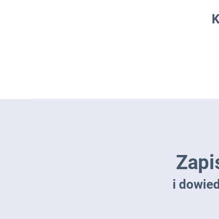
K
Zapi
i dowie