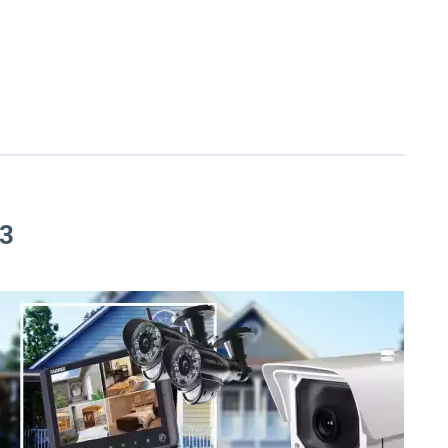
JAK ZNALEŹĆ POMYSŁ NA BIZNES
DLA PAŃ
#RATUJBIZNES
 3