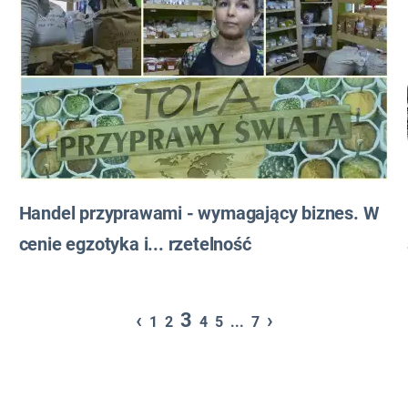
Handel przyprawami - wymagający biznes. W
cenie egzotyka i... rzetelność
‹
3
›
1
2
4
5
...
7