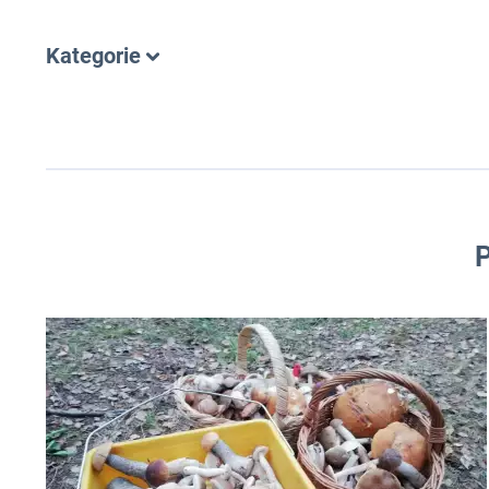
Kategorie
WSZYSTKIE
TOP LISTY
JAK OTWORZYĆ BIZNES
JAKI BIZNES
NA WSI
W DOMU
OD CZYTELNIKÓW
P