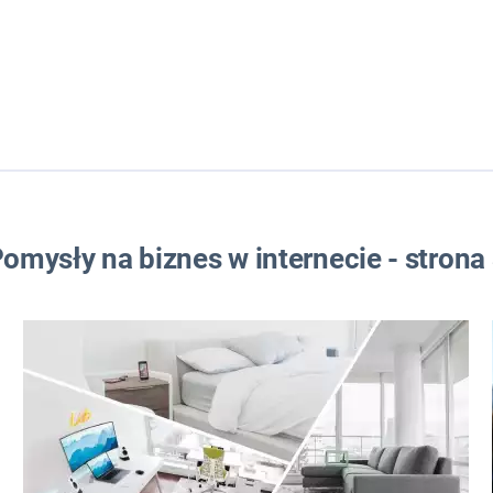
FRANCZYZA
 PROWADZIĆ
W MIEŚCIE
W INTERNECIE
omysły na biznes w internecie - strona