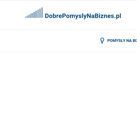
POMYSŁY NA B