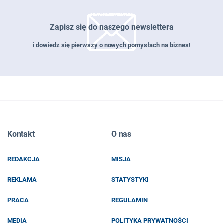
Zapisz się do naszego newslettera
i dowiedz się pierwszy o nowych pomysłach na biznes!
Zapisz się do naszego newslettera
Kontakt
O nas
EMAIL
REDAKCJA
MISJA
IMIĘ I NAZWISKO
REKLAMA
STATYSTYKI
PRACA
REGULAMIN
MEDIA
POLITYKA PRYWATNOŚCI