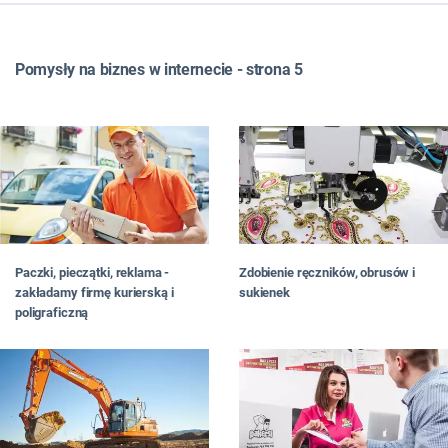
WSZYSTKIE
TOP LISTY
Pomysły na biznes w internecie - strona 5
FRANCZYZA
JAK ZNALEŹĆ POMYSŁ NA BIZNES
JAK OTWORZYĆ BIZNES
JAKI BIZNES PROWADZIĆ
W MIEŚCIE
DLA PAŃ
NA WSI
W DOMU
Paczki, pieczątki, reklama -
Zdobienie ręczników, obrusów i
W INTERNECIE
zakładamy firmę kurierską i
sukienek
#RATUJBIZNES
poligraficzną
OD CZYTELNIKÓW