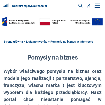
FRANCZYZY
AKTUALNOŚCI
CYFRYZACJA
SZUKAJ
Strona główna
>
Lista pomysłów
> Pomysły na biznes w internecie
ZALOGUJ
Pomysły na biznes
Wybór właściwego pomysłu na biznes oraz
ZAREJESTRUJ
modelu jego realizacji ( partnerstwo, ajencja,
franczyza, własna marka ) jest kluczowym
wyborem dla każdego przedsiębiorcy. Nasz
portal chce nieustanie pomagać w