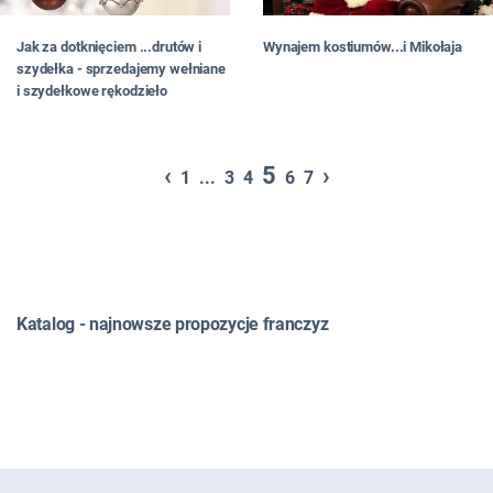
Jak za dotknięciem ...drutów i
Wynajem kostiumów...i Mikołaja
szydełka - sprzedajemy wełniane
i szydełkowe rękodzieło
‹
5
›
1
...
3
4
6
7
Katalog - najnowsze propozycje franczyz