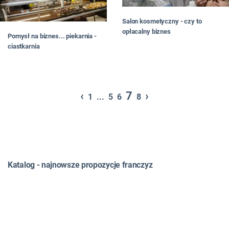
Salon kosmetyczny - czy to
opłacalny biznes
Pomysł na biznes... piekarnia -
ciastkarnia
‹
7
›
1
...
5
6
8
Katalog - najnowsze propozycje franczyz