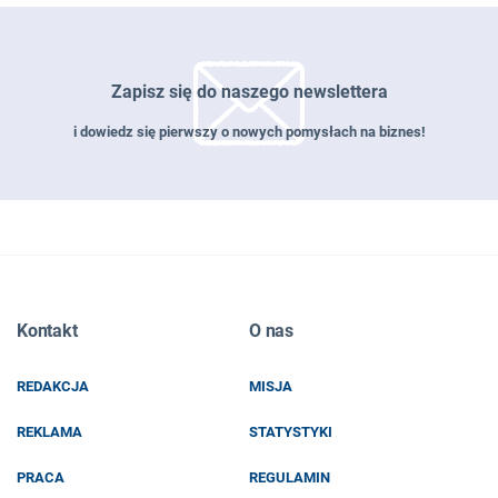
Zapisz się do naszego newslettera
i dowiedz się pierwszy o nowych pomysłach na biznes!
Zapisz się do naszego newslettera
Kontakt
O nas
EMAIL
REDAKCJA
MISJA
IMIĘ I NAZWISKO
REKLAMA
STATYSTYKI
PRACA
REGULAMIN