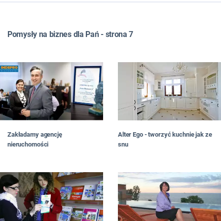
WSZYSTKIE
TOP LISTY
Pomysły na biznes dla Pań - strona 7
FRANCZYZA
JAK ZNALEŹĆ POMYSŁ NA BIZNES
JAK OTWORZYĆ BIZNES
JAKI BIZNES PROWADZIĆ
W MIEŚCIE
DLA PAŃ
NA WSI
W DOMU
Zakładamy agencję
Alter Ego - tworzyć kuchnie jak ze
W INTERNECIE
nieruchomości
snu
#RATUJBIZNES
OD CZYTELNIKÓW