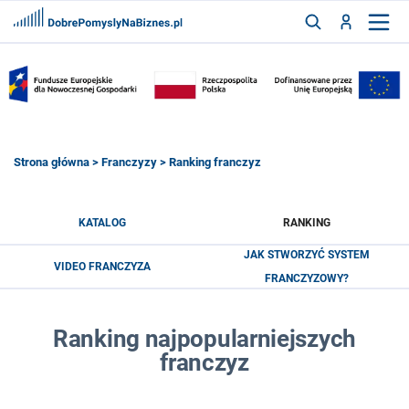
FRANCZYZY
AKTUALNOŚCI
CYFRYZACJA
SZUKAJ
Strona główna
>
Franczyzy
> Ranking franczyz
ZALOGUJ
KATALOG
RANKING
JAK STWORZYĆ SYSTEM
VIDEO FRANCZYZA
ZAREJESTRUJ
FRANCZYZOWY?
Ranking najpopularniejszych
franczyz