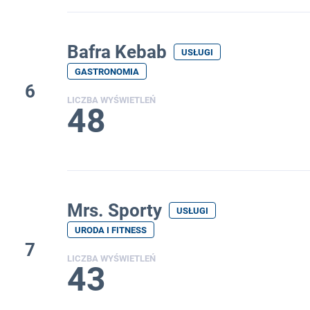
Bafra Kebab
USŁUGI
GASTRONOMIA
6
LICZBA WYŚWIETLEŃ
48
Mrs. Sporty
USŁUGI
URODA I FITNESS
7
LICZBA WYŚWIETLEŃ
43