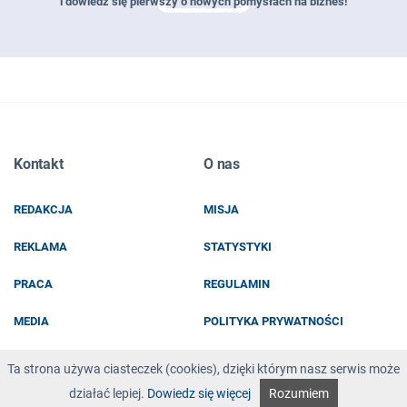
i dowiedz się pierwszy o nowych pomysłach na biznes!
Zapisz się do naszego newslettera
Kontakt
O nas
EMAIL
REDAKCJA
MISJA
IMIĘ I NAZWISKO
REKLAMA
STATYSTYKI
PRACA
REGULAMIN
MEDIA
POLITYKA PRYWATNOŚCI
KOD Z OBRAZKA
Ta strona używa ciasteczek (cookies), dzięki którym nasz serwis może
działać lepiej.
Dowiedz się więcej
Rozumiem