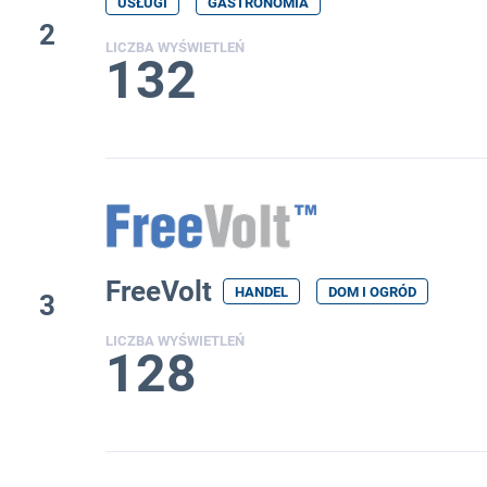
USŁUGI
GASTRONOMIA
2
LICZBA WYŚWIETLEŃ
132
FreeVolt
HANDEL
DOM I OGRÓD
3
LICZBA WYŚWIETLEŃ
128