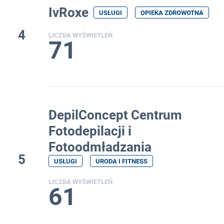
IvRoxe
USŁUGI
OPIEKA ZDROWOTNA
4
LICZBA WYŚWIETLEŃ
71
DepilConcept Centrum
Fotodepilacji i
Fotoodmładzania
5
USŁUGI
URODA I FITNESS
LICZBA WYŚWIETLEŃ
61