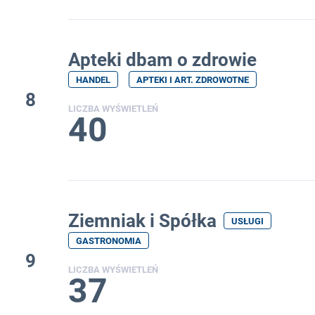
Apteki dbam o zdrowie
HANDEL
APTEKI I ART. ZDROWOTNE
8
LICZBA WYŚWIETLEŃ
40
Ziemniak i Spółka
USŁUGI
GASTRONOMIA
9
LICZBA WYŚWIETLEŃ
37