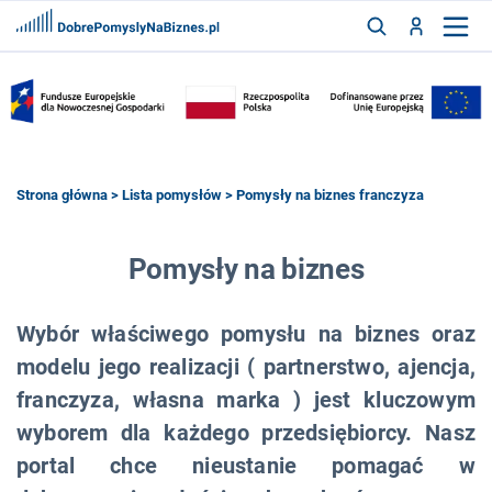
FRANCZYZY
AKTUALNOŚCI
CYFRYZACJA
SZUKAJ
Strona główna
>
Lista pomysłów
> Pomysły na biznes franczyza
ZALOGUJ
Pomysły na biznes
Wybór właściwego pomysłu na biznes oraz
ZAREJESTRUJ
modelu jego realizacji ( partnerstwo, ajencja,
franczyza, własna marka ) jest kluczowym
wyborem dla każdego przedsiębiorcy. Nasz
portal chce nieustanie pomagać w