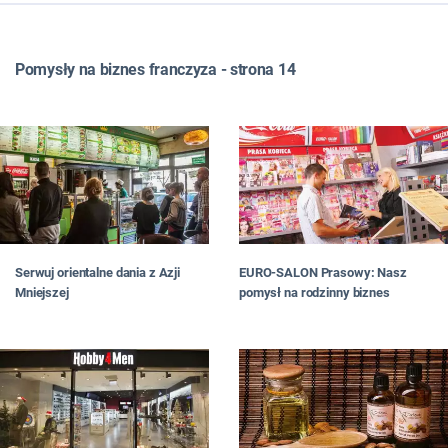
WSZYSTKIE
TOP LISTY
Pomysły na biznes franczyza - strona 14
FRANCZYZA
JAK ZNALEŹĆ POMYSŁ NA BIZNES
JAK OTWORZYĆ BIZNES
JAKI BIZNES PROWADZIĆ
W MIEŚCIE
DLA PAŃ
NA WSI
W DOMU
Serwuj orientalne dania z Azji
EURO-SALON Prasowy: Nasz
W INTERNECIE
Mniejszej
pomysł na rodzinny biznes
#RATUJBIZNES
OD CZYTELNIKÓW