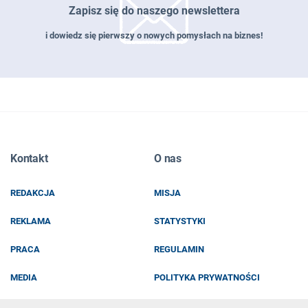
Zapisz się do naszego newslettera
i dowiedz się pierwszy o nowych pomysłach na biznes!
Zapisz się do naszego newslettera
Kontakt
O nas
EMAIL
REDAKCJA
MISJA
IMIĘ I NAZWISKO
REKLAMA
STATYSTYKI
PRACA
REGULAMIN
MEDIA
POLITYKA PRYWATNOŚCI
KOD Z OBRAZKA