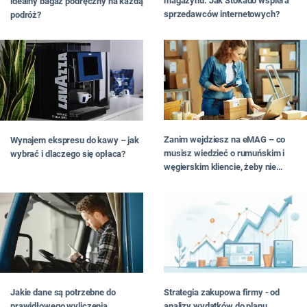
magazynu. Jak Stokado wspiera
idealny bagaż podręczny na każdą
sprzedawców internetowych?
podróż?
Zanim wejdziesz na eMAG – co
Wynajem ekspresu do kawy – jak
musisz wiedzieć o rumuńskim i
wybrać i dlaczego się opłaca?
węgierskim kliencie, żeby nie
przepalić budżetu
Jakie dane są potrzebne do
Strategia zakupowa firmy - od
prawidłowego wyliczenia
analizy wydatków do planu