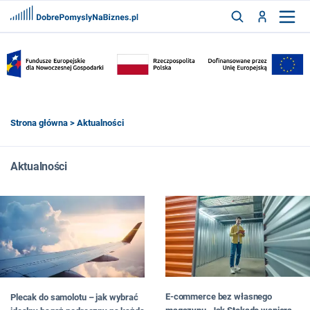
FRANCZYZY
AKTUALNOŚCI
CYFRYZACJA
SZUKAJ
Strona główna
> Aktualności
ZALOGUJ
Aktualności
ZAREJESTRUJ
E-commerce bez własnego
Plecak do samolotu – jak wybrać