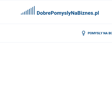
POMYSŁY NA B