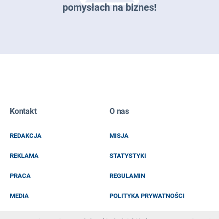
pomysłach na biznes!
Zapisz się do naszego newslettera
Kontakt
O nas
EMAIL
REDAKCJA
MISJA
IMIĘ I NAZWISKO
REKLAMA
STATYSTYKI
PRACA
REGULAMIN
MEDIA
POLITYKA PRYWATNOŚCI
KOD Z OBRAZKA