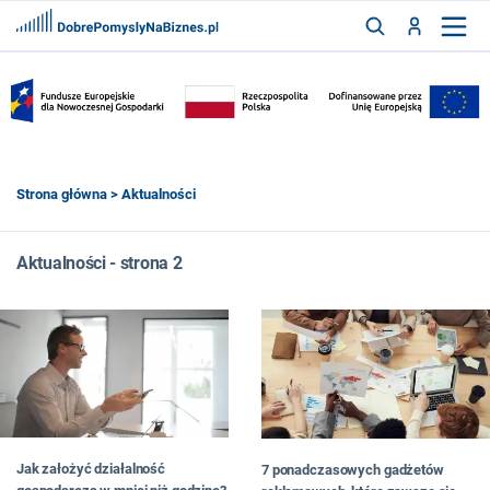
FRANCZYZY
AKTUALNOŚCI
CYFRYZACJA
SZUKAJ
Strona główna
> Aktualności
ZALOGUJ
Aktualności - strona 2
ZAREJESTRUJ
Jak założyć działalność
7 ponadczasowych gadżetów