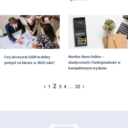
Novitus Nano Online –
Czy akcesoria GSM to dobry
elastyczność i funkcjonalność w
pomysł na biznes w 2025 roku?
kompaktowym wydaniu
‹
2
›
1
3
4
...
32