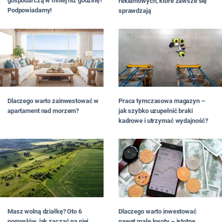
gospodarczą w mniej niż godzinę?
reklamowych, które zawsze się
Podpowiadamy!
sprawdzają
Dlaczego warto zainwestować w
Praca tymczasowa magazyn –
apartament nad morzem?
jak szybko uzupełnić braki
kadrowe i utrzymać wydajność?
Masz wolną działkę? Oto 6
Dlaczego warto inwestować
pomysłów, jak zacząć na niej
nawet małe kwoty – istotne