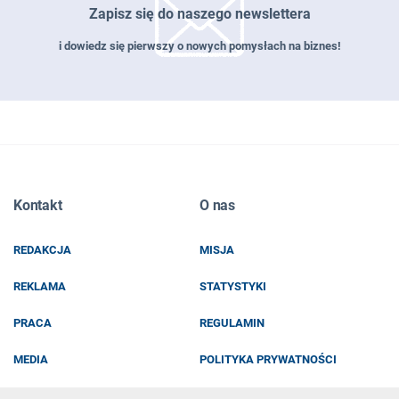
Zapisz się do naszego newslettera
i dowiedz się pierwszy o nowych pomysłach na biznes!
Zapisz się do naszego newslettera
Kontakt
O nas
EMAIL
REDAKCJA
MISJA
IMIĘ I NAZWISKO
REKLAMA
STATYSTYKI
PRACA
REGULAMIN
MEDIA
POLITYKA PRYWATNOŚCI
KOD Z OBRAZKA