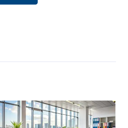
JAK ZNALEŹĆ POMYSŁ NA BIZNES
DLA PAŃ
#RATUJBIZNES