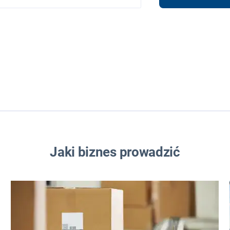
FRANCZYZA
 PROWADZIĆ
W MIEŚCIE
W INTERNECIE
Jaki biznes prowadzić