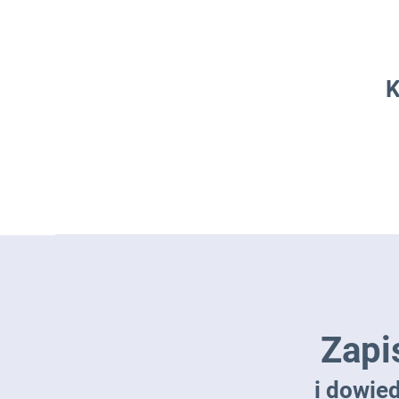
K
Zapi
i dowie