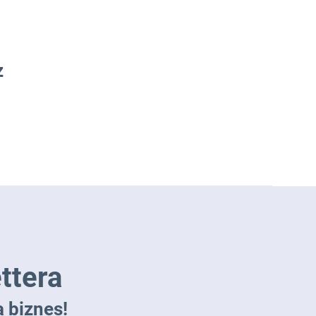
z
ttera
 biznes!