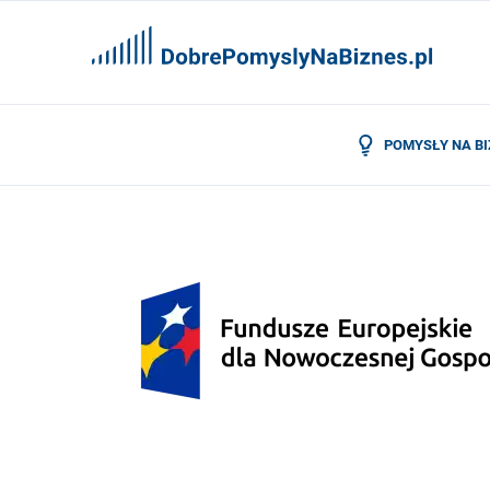
POMYSŁY NA B