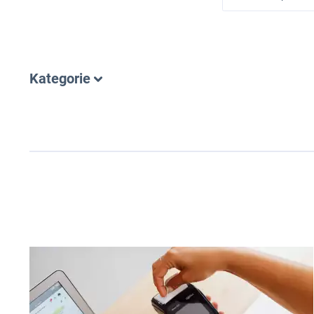
Kategorie
WSZYSTKIE
TOP LISTY
JAK OTWORZYĆ BIZNES
JAKI BIZNES
NA WSI
W DOMU
OD CZYTELNIKÓW