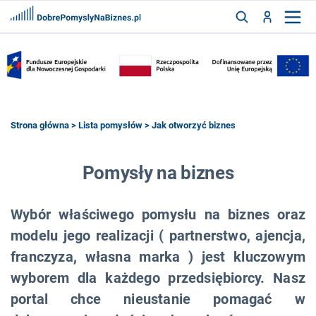
FRANCZYZY
AKTUALNOŚCI
CYFRYZACJA
SZUKAJ
Strona główna
>
Lista pomysłów
> Jak otworzyć biznes
ZALOGUJ
Pomysły na biznes
Wybór właściwego pomysłu na biznes oraz
ZAREJESTRUJ
modelu jego realizacji ( partnerstwo, ajencja,
franczyza, własna marka ) jest kluczowym
wyborem dla każdego przedsiębiorcy. Nasz
portal chce nieustanie pomagać w