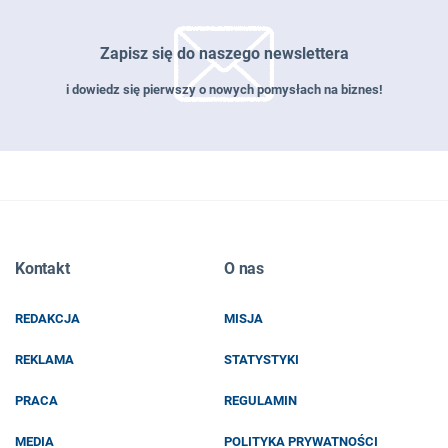
Zapisz się do naszego newslettera
i dowiedz się pierwszy o nowych pomysłach na biznes!
Zapisz się do naszego newslettera
Kontakt
O nas
EMAIL
REDAKCJA
MISJA
IMIĘ I NAZWISKO
REKLAMA
STATYSTYKI
PRACA
REGULAMIN
MEDIA
POLITYKA PRYWATNOŚCI