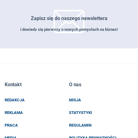
Zapisz się do naszego newslettera
i dowiedz się pierwszy o nowych pomysłach na biznes!
Zapisz się do naszego newslettera
Kontakt
O nas
EMAIL
REDAKCJA
MISJA
IMIĘ I NAZWISKO
REKLAMA
STATYSTYKI
PRACA
REGULAMIN
MEDIA
POLITYKA PRYWATNOŚCI