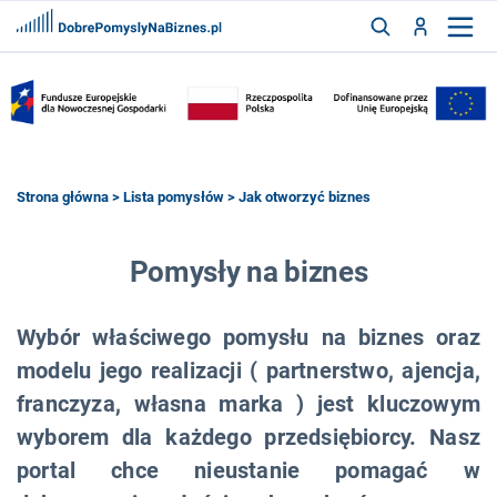
FRANCZYZY
AKTUALNOŚCI
CYFRYZACJA
SZUKAJ
Strona główna
>
Lista pomysłów
> Jak otworzyć biznes
ZALOGUJ
Pomysły na biznes
Wybór właściwego pomysłu na biznes oraz
ZAREJESTRUJ
modelu jego realizacji ( partnerstwo, ajencja,
franczyza, własna marka ) jest kluczowym
wyborem dla każdego przedsiębiorcy. Nasz
portal chce nieustanie pomagać w