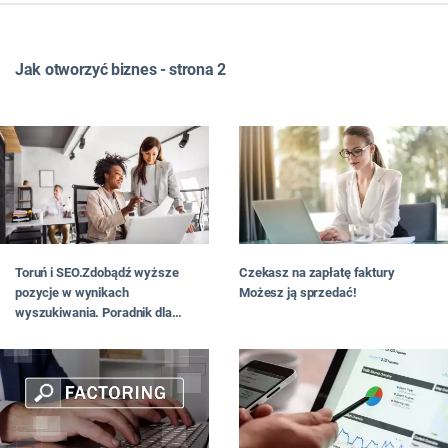
WSZYSTKIE
TOP LISTY
Jak otworzyć biznes - strona 2
FRANCZYZA
JAK ZNALEŹĆ POMYSŁ NA BIZNES
JAK OTWORZYĆ BIZNES
JAKI BIZNES PROWADZIĆ
W MIEŚCIE
DLA PAŃ
NA WSI
W DOMU
Toruń i SEO.Zdobądź wyższe
Czekasz na zapłatę faktury
W INTERNECIE
pozycje w wynikach
Możesz ją sprzedać!
#RATUJBIZNES
wyszukiwania. Poradnik dla
OD CZYTELNIKÓW
właścicieli stron www