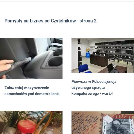
WSZYSTKIE
TOP LISTY
Pomysły na biznes od Czytelników - strona 2
FRANCZYZA
JAK ZNALEŹĆ POMYSŁ NA BIZNES
JAK OTWORZYĆ BIZNES
JAKI BIZNES PROWADZIĆ
W MIEŚCIE
DLA PAŃ
NA WSI
W DOMU
Pierwsza w Polsce ajencja
W INTERNECIE
używanego sprzętu
Zainwestuj w czyszczenie
#RATUJBIZNES
komputerowego - warto!
samochodów pod domem klienta
OD CZYTELNIKÓW