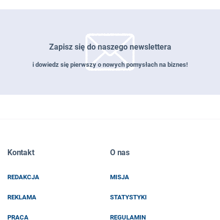
Zapisz się do naszego newslettera
i dowiedz się pierwszy o nowych pomysłach na biznes!
Zapisz się do naszego newslettera
Kontakt
O nas
EMAIL
REDAKCJA
MISJA
IMIĘ I NAZWISKO
REKLAMA
STATYSTYKI
PRACA
REGULAMIN