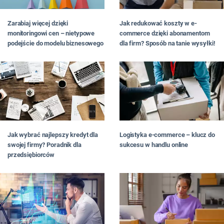
Zarabiaj więcej dzięki
Jak redukować koszty w e-
monitoringowi cen – nietypowe
commerce dzięki abonamentom
podejście do modelu biznesowego
dla firm? Sposób na tanie wysyłki!
Logistyka e-commerce – klucz do
Jak wybrać najlepszy kredyt dla
sukcesu w handlu online
swojej firmy? Poradnik dla
przedsiębiorców