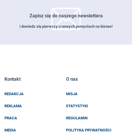
Zapisz się do naszego newslettera
i dowiedz się pierwszy o nowych pomysłach na biznes!
Zapisz się do naszego newslettera
Kontakt
O nas
EMAIL
REDAKCJA
MISJA
IMIĘ I NAZWISKO
REKLAMA
STATYSTYKI
PRACA
REGULAMIN
MEDIA
POLITYKA PRYWATNOŚCI