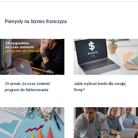
WSZYSTKIE
TOP LISTY
Pomysły na biznes franczyza
FRANCZYZA
JAK ZNALEŹĆ POMYSŁ NA BIZNES
JAK OTWORZYĆ BIZNES
JAKI BIZNES PROWADZIĆ
W MIEŚCIE
DLA PAŃ
NA WSI
W DOMU
10 oznak, że czas zmienić
Jakie wybrać konto dla swojej
W INTERNECIE
program do fakturowania
firmy?
#RATUJBIZNES
OD CZYTELNIKÓW