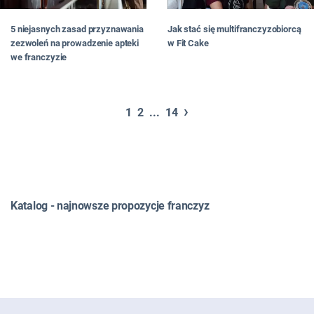
5 niejasnych zasad przyznawania
Jak stać się multifranczyzobiorcą
zezwoleń na prowadzenie apteki
w Fit Cake
we franczyzie
›
1
2
...
14
Katalog - najnowsze propozycje franczyz