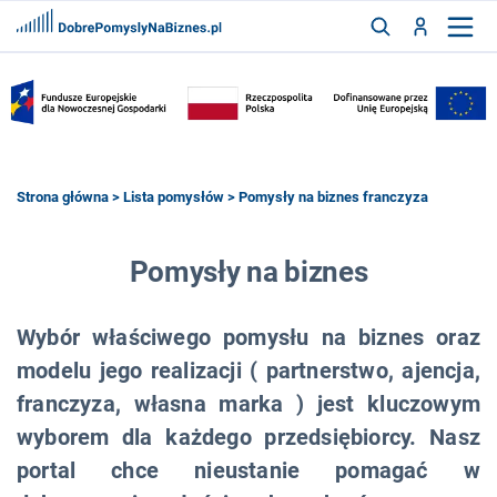
FRANCZYZY
AKTUALNOŚCI
CYFRYZACJA
SZUKAJ
Strona główna
>
Lista pomysłów
> Pomysły na biznes franczyza
ZALOGUJ
Pomysły na biznes
Wybór właściwego pomysłu na biznes oraz
ZAREJESTRUJ
modelu jego realizacji ( partnerstwo, ajencja,
franczyza, własna marka ) jest kluczowym
wyborem dla każdego przedsiębiorcy. Nasz
portal chce nieustanie pomagać w