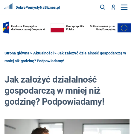
FRANCZYZY
AKTUALNOŚCI
CYFRYZACJA
SZUKAJ
Strona główna
>
Aktualności
> Jak założyć działalność gospodarczą w
mniej niż godzinę? Podpowiadamy!
ZALOGUJ
Jak założyć działalność
gospodarczą w mniej niż
ZAREJESTRUJ
godzinę? Podpowiadamy!