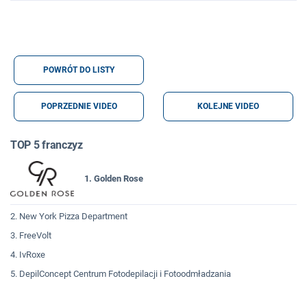
POWRÓT DO LISTY
POPRZEDNIE VIDEO
KOLEJNE VIDEO
TOP 5 franczyz
1. Golden Rose
2. New York Pizza Department
3. FreeVolt
4. IvRoxe
5. DepilConcept Centrum Fotodepilacji i Fotoodmładzania