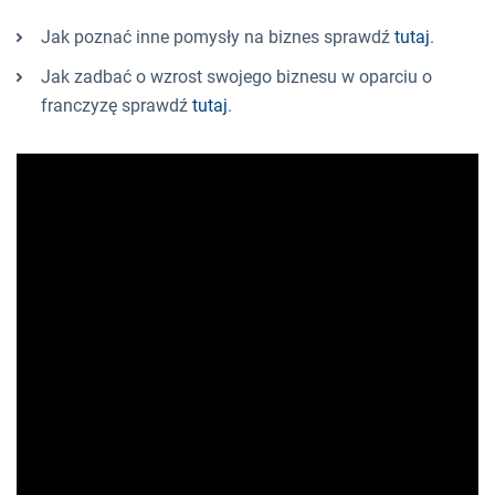
Jak poznać inne pomysły na biznes sprawdź
tutaj
.
Jak zadbać o wzrost swojego biznesu w oparciu o
franczyzę sprawdź
tutaj
.