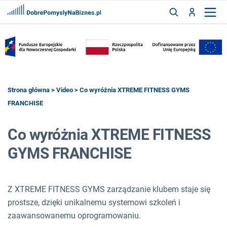
FRANCZYZY
AKTUALNOŚCI
CYFRYZACJA
SZUKAJ
Strona główna
>
Video
> Co wyróżnia XTREME FITNESS GYMS
FRANCHISE
ZALOGUJ
Co wyróżnia XTREME FITNESS
GYMS FRANCHISE
ZAREJESTRUJ
Z XTREME FITNESS GYMS zarządzanie klubem staje się
prostsze, dzięki unikalnemu systemowi szkoleń i
zaawansowanemu oprogramowaniu.