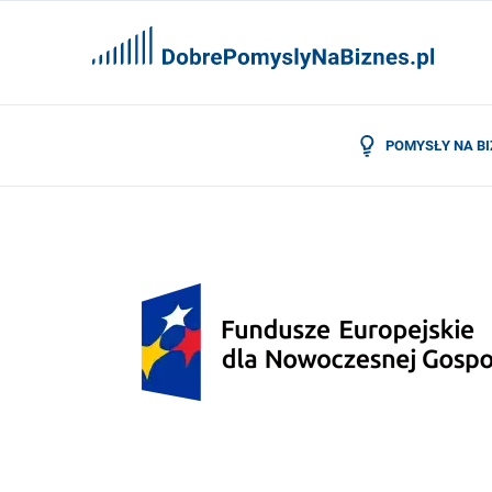
POMYSŁY NA B