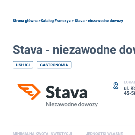
Strona główna
>
Katalog Franczyz
> Stava - niezawodne dowozy
Stava - niezawodne d
USŁUGI
GASTRONOMIA
LOKA
ul. 
45-5
MINIMALNA KWOTA INWESTYCJI
JEDNOSTKI WŁASNE