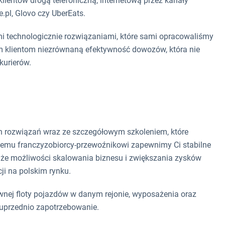
ientów drogą telefoniczną, internetową przez kanały
e.pl, Glovo czy UberEats.
 technologicznie rozwiązaniami, które sami opracowaliśmy
m klientom niezrównaną efektywność dowozów, która nie
kurierów.
 rozwiązań wraz ze szczegółowym szkoleniem, które
zemu franczyzobiorcy-przewoźnikowi zapewnimy Ci stabilne
że możliwości skalowania biznesu i zwiększania zysków
i na polskim rynku.
nej floty pojazdów w danym rejonie, wyposażenia oraz
 uprzednio zapotrzebowanie.