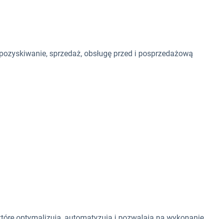
 pozyskiwanie, sprzedaż, obsługę przed i posprzedażową
 które optymalizują, automatyzują i pozwalają na wykonanie