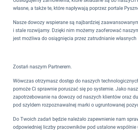
Obsługujemy zamówienia, które składane są do naszych kl
własne, a także te, które napływają poprzez portale Pyszn
Nasze dowozy wspierane są najbardziej zaawansowanymi
i stale rozwijamy. Dzięki nim możemy zaoferować naszy
jest możliwa do osiągnięcia przez zatrudnianie własnych 
Zostań naszym Partnerem.
Wówczas otrzymasz dostęp do naszych technologicznych
pomoże Ci sprawnie poruszać się po systemie. Jako nas
zapotrzebowanie na dowozy od naszych klientów oraz du
pod szyldem rozpoznawalnej marki o ugruntowanej pozycj
Do Twoich zadań będzie należało zapewnienie nam spraw
odpowiedniej liczby pracowników pod ustalone wspólnie