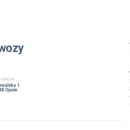
owozy
LIZACJA
Kowalska 1
88 Opole