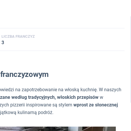
LICZBA FRANCZYZ
3
e franczyzowym
powiedzi na zapotrzebowanie na włoską kuchnię. W naszych
dzane według tradycyjnych, włoskich przepisów
w
zych pizzerii inspirowane są stylem
wprost ze słonecznej
yjątkową kulinarną podróż.