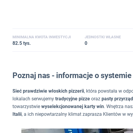
MINIMALNA KWOTA INWESTYCJI
JEDNOSTKI WŁASNE
82.5 tys.
0
Poznaj nas - informacje o systemi
Sieć prawdziwie włoskich pizzerii
, która powstała w od
lokalach serwujemy
tradycyjne pizze
oraz
pasty przyrzą
towarzystwie
wyselekcjonowanej karty win
. Wnętrza nas
Italii
, a ich niepowtarzalny klimat zaprasza Klientów w w