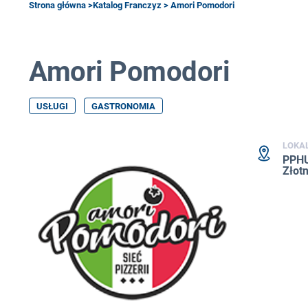
Strona główna
>
Katalog Franczyz
> Amori Pomodori
Amori Pomodori
USŁUGI
GASTRONOMIA
LOKA
PPHU
Złotn