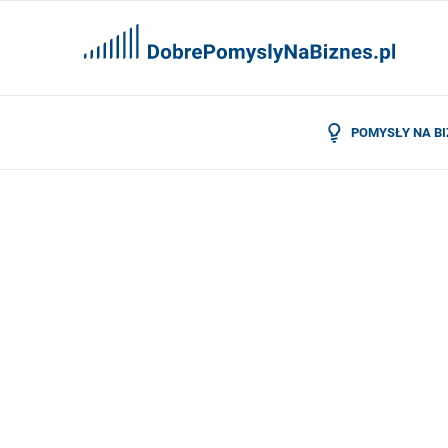
POMYSŁY NA B