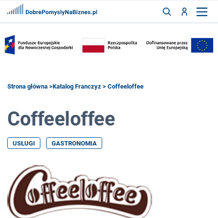
FRANCZYZY
AKTUALNOŚCI
CYFRYZACJA
SZUKAJ
Strona główna
>
Katalog Franczyz
> Coffeeloffee
Coffeeloffee
ZALOGUJ
USŁUGI
GASTRONOMIA
ZAREJESTRUJ