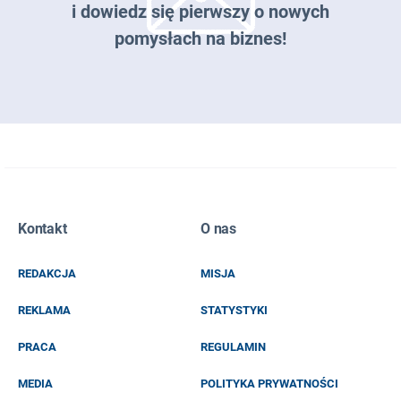
i dowiedz się pierwszy o nowych
pomysłach na biznes!
Zapisz się do naszego newslettera
Kontakt
O nas
EMAIL
REDAKCJA
MISJA
IMIĘ I NAZWISKO
REKLAMA
STATYSTYKI
PRACA
REGULAMIN
MEDIA
POLITYKA PRYWATNOŚCI
KOD Z OBRAZKA