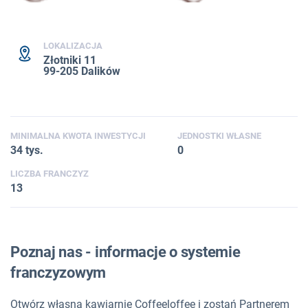
LOKALIZACJA
Złotniki 11
99-205 Dalików
MINIMALNA KWOTA INWESTYCJI
JEDNOSTKI WŁASNE
34 tys.
0
LICZBA FRANCZYZ
13
Poznaj nas - informacje o systemie
franczyzowym
Otwórz własną kawiarnię Coffeeloffee i zostań Partnerem