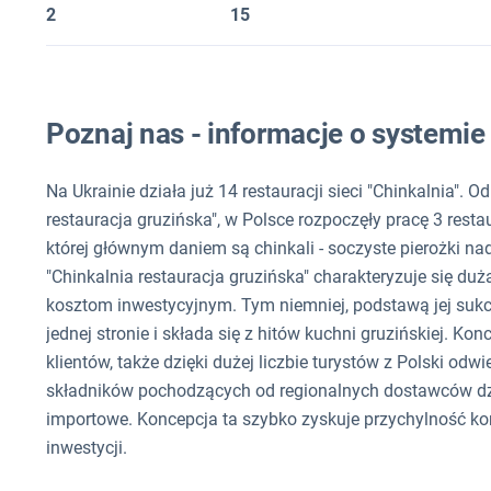
2
15
Poznaj nas - informacje o systemi
Na Ukrainie działa już 14 restauracji sieci "Chinkalnia".
restauracja gruzińska", w Polsce rozpoczęły pracę 3 restau
której głównym daniem są chinkali - soczyste pierożki na
"Chinkalnia restauracja gruzińska" charakteryzuje się d
kosztom inwestycyjnym. Tym niemniej, podstawą jej sukce
jednej stronie i składa się z hitów kuchni gruzińskiej. K
klientów, także dzięki dużej liczbie turystów z Polski o
składników pochodzących od regionalnych dostawców dzi
importowe. Koncepcja ta szybko zyskuje przychylność 
inwestycji.