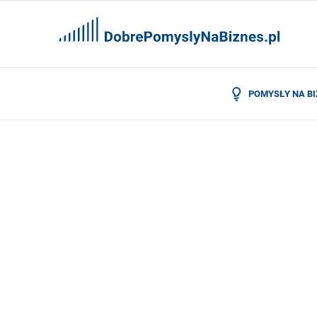
POMYSŁY NA B