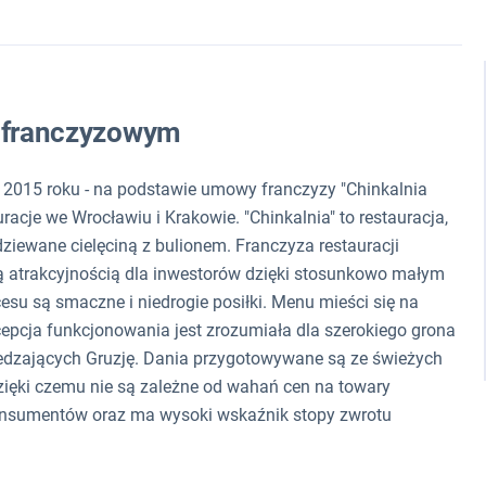
e franczyzowym
 Od 2015 roku - na podstawie umowy franczyzy "Chinkalnia
racje we Wrocławiu i Krakowie. "Chinkalnia" to restauracja,
dziewane cielęciną z bulionem. Franczyza restauracji
użą atrakcyjnością dla inwestorów dzięki stosunkowo małym
su są smaczne i niedrogie posiłki. Menu mieści się na
oncepcja funkcjonowania jest zrozumiała dla szerokiego grona
dwiedzających Gruzję. Dania przygotowywane są ze świeżych
ęki czemu nie są zależne od wahań cen na towary
konsumentów oraz ma wysoki wskaźnik stopy zwrotu