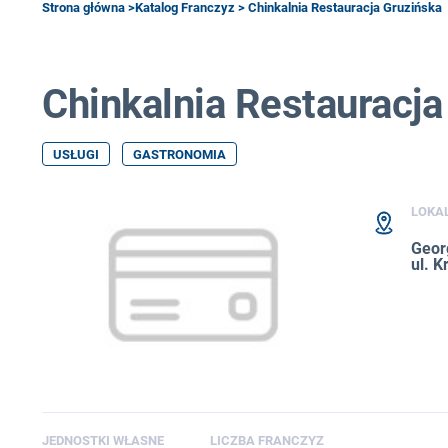
Strona główna
>
Katalog Franczyz
> Chinkalnia Restauracja Gruzińska
Chinkalnia Restauracja
USŁUGI
GASTRONOMIA
LOKA
Geor
ul. K
JEDNOSTKI WŁASNE
LICZBA FRANCZYZ