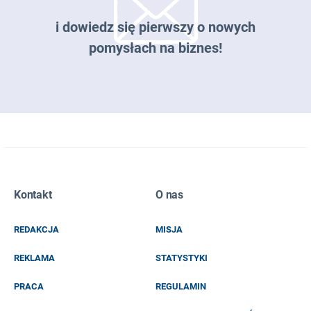
i dowiedz się pierwszy o nowych
pomysłach na biznes!
Zapisz się do naszego newslettera
Kontakt
O nas
EMAIL
REDAKCJA
MISJA
IMIĘ I NAZWISKO
REKLAMA
STATYSTYKI
PRACA
REGULAMIN