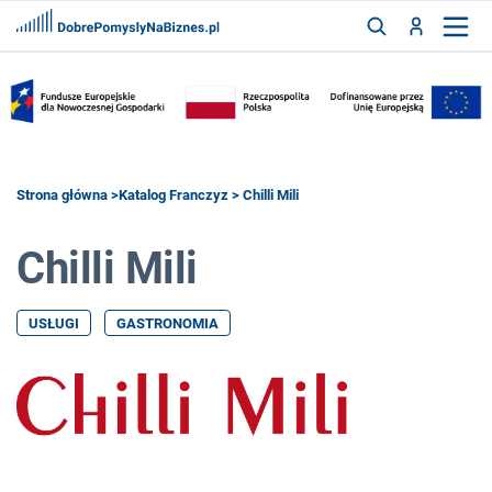
FRANCZYZY
AKTUALNOŚCI
CYFRYZACJA
SZUKAJ
Strona główna
>
Katalog Franczyz
> Chilli Mili
Chilli Mili
ZALOGUJ
USŁUGI
GASTRONOMIA
ZAREJESTRUJ