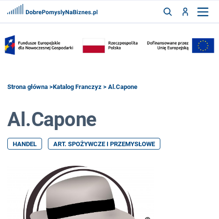
FRANCZYZY
AKTUALNOŚCI
CYFRYZACJA
SZUKAJ
Strona główna
>
Katalog Franczyz
> Al.Capone
Al.Capone
ZALOGUJ
HANDEL
ART. SPOŻYWCZE I PRZEMYSŁOWE
ZAREJESTRUJ