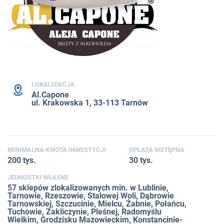
LOKALIZACJA
Al.Capone
ul. Krakowska 1, 33-113 Tarnów
MINIMALNA KWOTA INWESTYCJI
OPŁATA WSTĘPNA
200 tys.
30 tys.
JEDNOSTKI WŁASNE
57 sklepów zlokalizowanych min. w Lublinie,
Tarnowie, Rzeszowie, Stalowej Woli, Dąbrowie
Tarnowskiej, Szczucinie, Mielcu, Żabnie, Połańcu,
Tuchowie, Zakliczynie, Pleśnej, Radomyślu
Wielkim, Grodzisku Mazowieckim, Konstancinie-