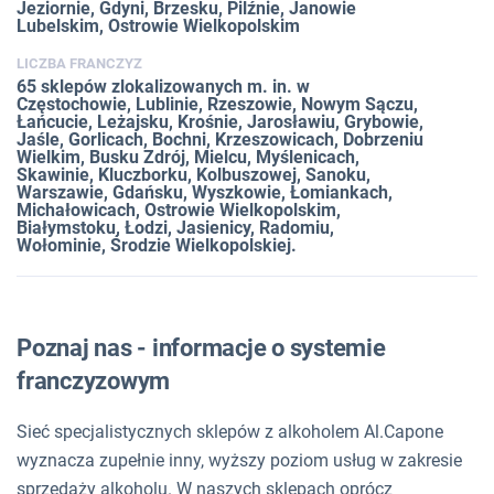
Jeziornie, Gdyni, Brzesku, Pilźnie, Janowie
Lubelskim, Ostrowie Wielkopolskim
LICZBA FRANCZYZ
65 sklepów zlokalizowanych m. in. w
Częstochowie, Lublinie, Rzeszowie, Nowym Sączu,
Łańcucie, Leżajsku, Krośnie, Jarosławiu, Grybowie,
Jaśle, Gorlicach, Bochni, Krzeszowicach, Dobrzeniu
Wielkim, Busku Zdrój, Mielcu, Myślenicach,
Skawinie, Kluczborku, Kolbuszowej, Sanoku,
Warszawie, Gdańsku, Wyszkowie, Łomiankach,
Michałowicach, Ostrowie Wielkopolskim,
Białymstoku, Łodzi, Jasienicy, Radomiu,
Wołominie, Środzie Wielkopolskiej.
Poznaj nas - informacje o systemie
franczyzowym
Sieć specjalistycznych sklepów z alkoholem Al.Capone
wyznacza zupełnie inny, wyższy poziom usług w zakresie
sprzedaży alkoholu. W naszych sklepach oprócz