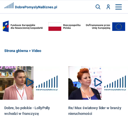
FRANCZYZY
AKTUALNOŚCI
CYFRYZACJA
SZUKAJ
Strona główna
> Video
ZALOGUJ
ZAREJESTRUJ
Dobre, bo polskie - LollyPolly
Re/ Max światowy lider w branży
wchodzi w franczyzę
nieruchomości